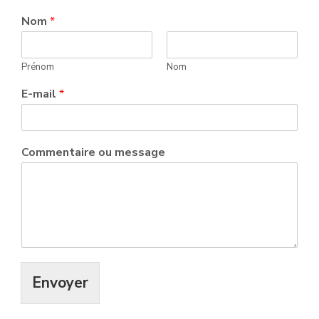
Nom
*
Prénom
Nom
E-mail
*
m
Commentaire ou message
e
s
s
a
g
e
C
o
m
Envoyer
m
e
n